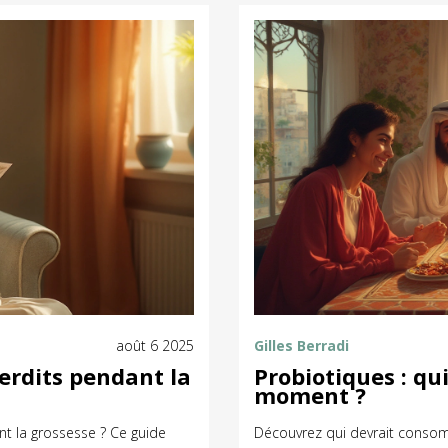
août 6 2025
Gilles Berradi
erdits pendant la
Probiotiques : qu
moment ?
t la grossesse ? Ce guide
Découvrez qui devrait consom