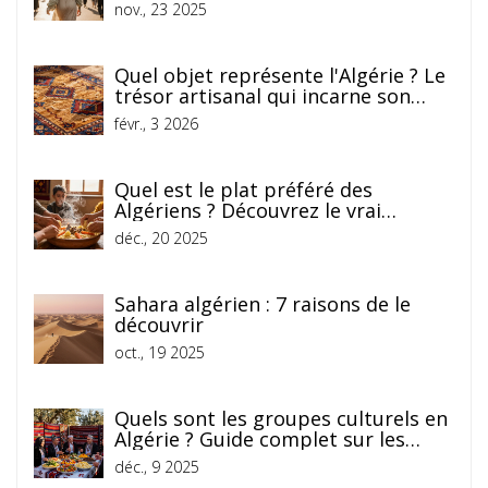
codes locaux
nov., 23 2025
Quel objet représente l'Algérie ? Le
trésor artisanal qui incarne son
âme
févr., 3 2026
Quel est le plat préféré des
Algériens ? Découvrez le vrai
héritage culinaire du pays
déc., 20 2025
Sahara algérien : 7 raisons de le
découvrir
oct., 19 2025
Quels sont les groupes culturels en
Algérie ? Guide complet sur les
communautés qui façonnent
déc., 9 2025
l'identité nationale