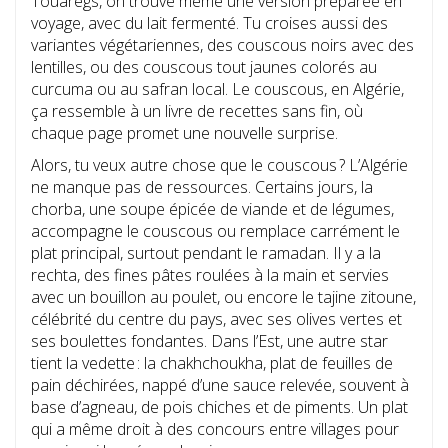
Touaregs, on trouve même une version préparée en
voyage, avec du lait fermenté. Tu croises aussi des
variantes végétariennes, des couscous noirs avec des
lentilles, ou des couscous tout jaunes colorés au
curcuma ou au safran local. Le couscous, en Algérie,
ça ressemble à un livre de recettes sans fin, où
chaque page promet une nouvelle surprise.
Alors, tu veux autre chose que le couscous ? L’Algérie
ne manque pas de ressources. Certains jours, la
chorba, une soupe épicée de viande et de légumes,
accompagne le couscous ou remplace carrément le
plat principal, surtout pendant le ramadan. Il y a la
rechta, des fines pâtes roulées à la main et servies
avec un bouillon au poulet, ou encore le tajine zitoune,
célébrité du centre du pays, avec ses olives vertes et
ses boulettes fondantes. Dans l’Est, une autre star
tient la vedette : la chakhchoukha, plat de feuilles de
pain déchirées, nappé d’une sauce relevée, souvent à
base d’agneau, de pois chiches et de piments. Un plat
qui a même droit à des concours entre villages pour