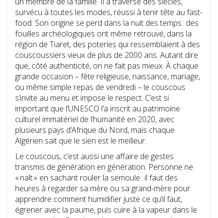
un membre de la famille. Il a traversé des siècles,
survécu à toutes les modes, réussi à tenir tête au fast-
food. Son origine se perd dans la nuit des temps : des
fouilles archéologiques ont même retrouvé, dans la
région de Tiaret, des poteries qui ressemblaient à des
couscoussiers vieux de plus de 2000 ans. Autant dire
que, côté authenticité, on ne fait pas mieux. À chaque
grande occasion – fête religieuse, naissance, mariage,
ou même simple repas de vendredi – le couscous
s’invite au menu et impose le respect. C’est si
important que l’UNESCO l’a inscrit au patrimoine
culturel immatériel de l’humanité en 2020, avec
plusieurs pays d’Afrique du Nord, mais chaque
Algérien sait que le sien est le meilleur.
Le couscous, c’est aussi une affaire de gestes
transmis de génération en génération. Personne ne
« naît » en sachant rouler la semoule : il faut des
heures à regarder sa mère ou sa grand-mère pour
apprendre comment humidifier juste ce qu’il faut,
égrener avec la paume, puis cuire à la vapeur dans le