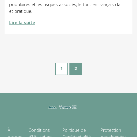
populaires et les risques associés, le tout en français clair
et pratique.
Lire la suite
1
2
À
Conditions
Politique de
Protection
propos
d'Utilisation
Confidentialité
des données