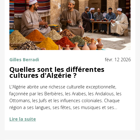
Gilles Berradi
févr. 12 2026
Quelles sont les différentes
cultures d'Algérie ?
L'Algérie abrite une richesse culturelle exceptionnelle,
façonnée par les Berbères, les Arabes, les Andalous, les
Ottomans, les Juifs et les influences coloniales. Chaque
région a ses langues, ses fêtes, ses musiques et ses
traditions vivantes. Découvrez les véritables cultures qui
Lire la suite
font l'âme du pays.