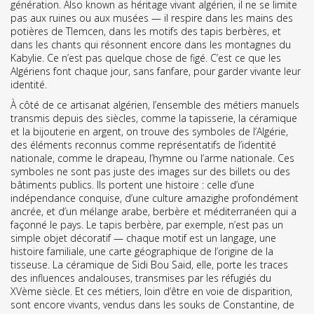
génération
. Also known as
héritage vivant algérien
, il ne se limite
pas aux ruines ou aux musées — il respire dans les mains des
potières de Tlemcen, dans les motifs des tapis berbères, et
dans les chants qui résonnent encore dans les montagnes du
Kabylie.
Ce n’est pas quelque chose de figé. C’est ce que les
Algériens font chaque jour, sans fanfare, pour garder vivante leur
identité.
À côté de ce
artisanat algérien
,
l’ensemble des métiers manuels
transmis depuis des siècles, comme la tapisserie, la céramique
et la bijouterie en argent
, on trouve des
symboles de l’Algérie
,
des éléments reconnus comme représentatifs de l’identité
nationale, comme le drapeau, l’hymne ou l’arme nationale
. Ces
symboles ne sont pas juste des images sur des billets ou des
bâtiments publics. Ils portent une histoire : celle d’une
indépendance conquise, d’une culture amazighe profondément
ancrée, et d’un mélange arabe, berbère et méditerranéen qui a
façonné le pays. Le tapis berbère, par exemple, n’est pas un
simple objet décoratif — chaque motif est un langage, une
histoire familiale, une carte géographique de l’origine de la
tisseuse. La céramique de Sidi Bou Said, elle, porte les traces
des influences andalouses, transmises par les réfugiés du
XVème siècle. Et ces métiers, loin d’être en voie de disparition,
sont encore vivants, vendus dans les souks de Constantine, de