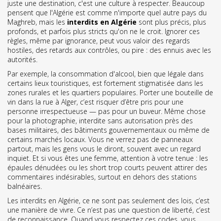
juste une destination, c'est une culture à respecter
. Beaucoup
pensent que l'Algérie est comme n'importe quel autre pays du
Maghreb, mais les
interdits en Algérie
sont plus précis, plus
profonds, et parfois plus stricts qu'on ne le croit. Ignorer ces
règles, même par ignorance, peut vous valoir des regards
hostiles, des retards aux contrôles, ou pire : des ennuis avec les
autorités.
Par exemple,
la consommation d'alcool
,
bien que légale dans
certains lieux touristiques, est fortement stigmatisée dans les
zones rurales et les quartiers populaires
. Porter une bouteille de
vin dans la rue à Alger, c’est risquer d’être pris pour une
personne irrespectueuse — pas pour un buveur. Même chose
pour
la photographie
,
interdite sans autorisation près des
bases militaires, des bâtiments gouvernementaux ou même de
certains marchés locaux
. Vous ne verrez pas de panneaux
partout, mais les gens vous le diront, souvent avec un regard
inquiet. Et si vous êtes une femme, attention à votre tenue : les
épaules dénudées ou les short trop courts peuvent attirer des
commentaires indésirables, surtout en dehors des stations
balnéaires.
Les
interdits en Algérie
,
ce ne sont pas seulement des lois, c’est
une manière de vivre
. Ce n’est pas une question de liberté, c’est
de reconnaissance. Quand vous respectez ces codes, vous