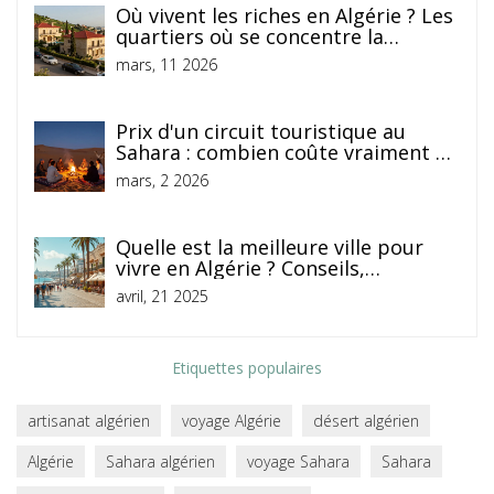
Où vivent les riches en Algérie ? Les
quartiers où se concentre la
fortune
mars, 11 2026
Prix d'un circuit touristique au
Sahara : combien coûte vraiment un
voyage en désert?
mars, 2 2026
Quelle est la meilleure ville pour
vivre en Algérie ? Conseils,
comparaisons et coups de cœur
avril, 21 2025
Etiquettes populaires
artisanat algérien
voyage Algérie
désert algérien
Algérie
Sahara algérien
voyage Sahara
Sahara