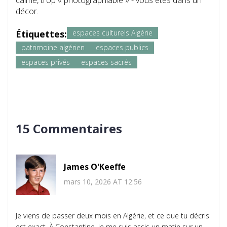
calme, trop « photographiable » - vous êtes dans un
décor.
Étiquettes:
espaces culturels Algérie
patrimoine algérien
espaces publics
espaces privés
espaces sacrés
15 Commentaires
James O'Keeffe
mars 10, 2026 AT 12:56
Je viens de passer deux mois en Algérie, et ce que tu décris
est exact. À Constantine, je me suis assis un matin sur un