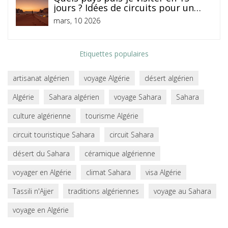
jours ? Idées de circuits pour un
voyage riche et intense
mars, 10 2026
Etiquettes populaires
artisanat algérien
voyage Algérie
désert algérien
Algérie
Sahara algérien
voyage Sahara
Sahara
culture algérienne
tourisme Algérie
circuit touristique Sahara
circuit Sahara
désert du Sahara
céramique algérienne
voyager en Algérie
climat Sahara
visa Algérie
Tassili n'Ajjer
traditions algériennes
voyage au Sahara
voyage en Algérie