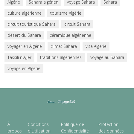
Algérie
Sahara algérien
voyage Sahara
Sahara
culture algérienne
tourisme Algérie
circuit touristique Sahara
circuit Sahara
désert du Sahara
céramique algérienne
voyager en Algérie
climat Sahara
visa Algérie
Tassili n'Ajjer
traditions algériennes
voyage au Sahara
voyage en Algérie
À
Conditions
Politique de
Protection
propos
d'Utilisation
Confidentialité
des données