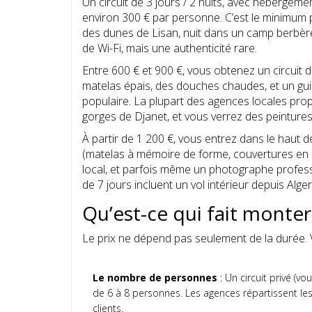
Un circuit de 3 jours / 2 nuits, avec hébergem
environ 300 € par personne. C’est le minimum p
des dunes de Lisan, nuit dans un camp berbère
de Wi-Fi, mais une authenticité rare.
Entre 600 € et 900 €, vous obtenez un circuit d
matelas épais, des douches chaudes, et un guide
populaire. La plupart des agences locales propos
gorges de Djanet, et vous verrez des peintures
À partir de 1 200 €, vous entrez dans le haut
(matelas à mémoire de forme, couvertures en l
local, et parfois même un photographe profess
de 7 jours incluent un vol intérieur depuis Alg
Qu’est-ce qui fait monter 
Le prix ne dépend pas seulement de la durée. V
Le nombre de personnes
: Un circuit privé (v
de 6 à 8 personnes. Les agences répartissent les 
clients.