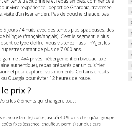
ent en tente traditionnelle et repas simples, commence à
our vivre l’expérience : départ de Ghardaïa, traversée
, visite d’un ksar ancien. Pas de douche chaude, pas
e 5 jours / 4 nuits avec des tentes plus spacieuses, des
 bilingue (français/anglais). C’est le segment le plus
ent ce type d’offre. Vous visiterez Tassili n’Ajjer, les
 rupestres datant de plus de 7 000 ans.
 de gamme : 4x4 privés, hébergement en bivouac luxe
aine authentique), repas préparés par un cuisinier
ionnel pour capturer vos moments. Certains circuits
er ou Ouargla pour éviter 12 heures de route.
le prix ?
oici les éléments qui changent tout :
ous et votre famille) coûte jusqu’à 40 % plus cher qu’un groupe
coûts fixes (essence, chauffeur, permis) sur plusieurs