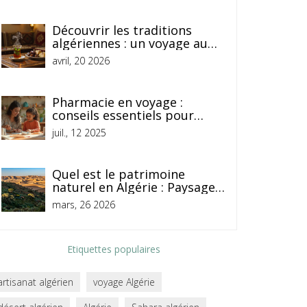
Découvrir les traditions
algériennes : un voyage au
cœur de l'identité
avril, 20 2026
maghrébine
Pharmacie en voyage :
conseils essentiels pour
voyageurs
juil., 12 2025
Quel est le patrimoine
naturel en Algérie : Paysages,
Parcs et Ressources
mars, 26 2026
Traditionnelles
Etiquettes populaires
artisanat algérien
voyage Algérie