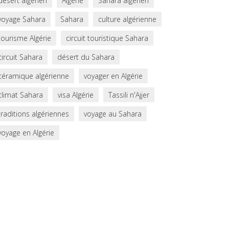
désert algérien
Algérie
Sahara algérien
voyage Sahara
Sahara
culture algérienne
tourisme Algérie
circuit touristique Sahara
circuit Sahara
désert du Sahara
céramique algérienne
voyager en Algérie
climat Sahara
visa Algérie
Tassili n'Ajjer
traditions algériennes
voyage au Sahara
voyage en Algérie