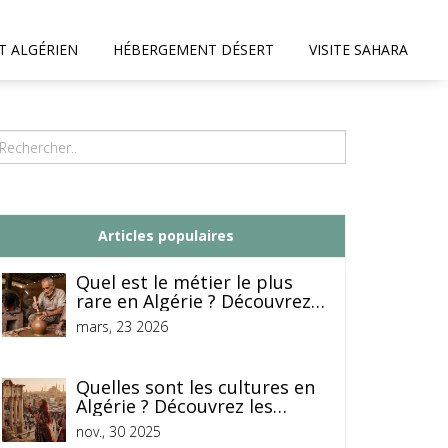
T ALGÉRIEN
HÉBERGEMENT DÉSERT
VISITE SAHARA
Articles populaires
Quel est le métier le plus
rare en Algérie ? Découvrez
le savoir-faire presque
mars, 23 2026
disparu des maîtres de la
céramique de Gouraya
Quelles sont les cultures en
Algérie ? Découvrez les
racines profondes d'une
nov., 30 2025
nation diverse