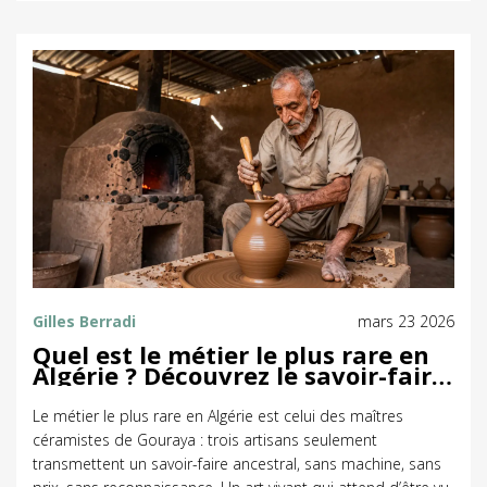
Gilles Berradi
mars 23 2026
Quel est le métier le plus rare en
Algérie ? Découvrez le savoir-faire
presque disparu des maîtres de la
céramique de Gouraya
Le métier le plus rare en Algérie est celui des maîtres
céramistes de Gouraya : trois artisans seulement
transmettent un savoir-faire ancestral, sans machine, sans