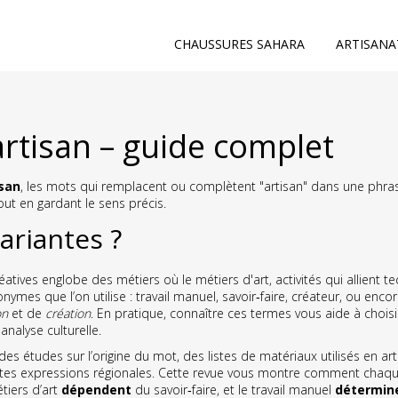
CHAUSSURES SAHARA
ARTISANA
tisan – guide complet
san
,
les mots qui remplacent ou complètent "artisan" dans une phra
tout en gardant le sens précis.
ariantes ?
éatives
englobe des métiers où le
métiers d'art
,
activités qui allient 
ymes que l’on utilise : travail manuel, savoir‑faire, créateur, ou encore
on
et de
création
. En pratique, connaître ces termes vous aide à chois
analyse culturelle.
 des études sur l’origine du mot, des listes de matériaux utilisés en
art
entes expressions régionales. Cette revue vous montre comment chaq
tiers d’art
dépendent
du savoir‑faire, et le travail manuel
détermin