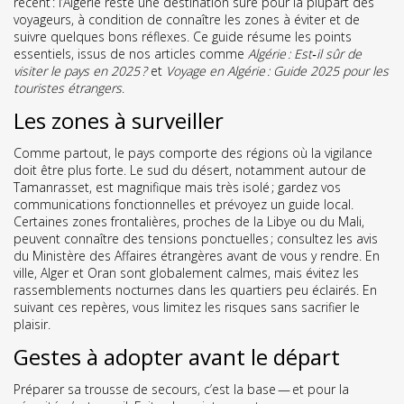
récent : l’Algérie reste une destination sûre pour la plupart des
voyageurs, à condition de connaître les zones à éviter et de
suivre quelques bons réflexes. Ce guide résume les points
essentiels, issus de nos articles comme
Algérie : Est‑il sûr de
visiter le pays en 2025 ?
et
Voyage en Algérie : Guide 2025 pour les
touristes étrangers
.
Les zones à surveiller
Comme partout, le pays comporte des régions où la vigilance
doit être plus forte. Le sud du désert, notamment autour de
Tamanrasset, est magnifique mais très isolé ; gardez vos
communications fonctionnelles et prévoyez un guide local.
Certaines zones frontalières, proches de la Libye ou du Mali,
peuvent connaître des tensions ponctuelles ; consultez les avis
du Ministère des Affaires étrangères avant de vous y rendre. En
ville, Alger et Oran sont globalement calmes, mais évitez les
rassemblements nocturnes dans les quartiers peu éclairés. En
suivant ces repères, vous limitez les risques sans sacrifier le
plaisir.
Gestes à adopter avant le départ
Préparer sa trousse de secours, c’est la base — et pour la