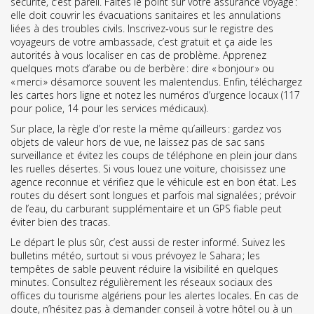
sécurité, c’est pareil. Faites le point sur votre assurance voyage :
elle doit couvrir les évacuations sanitaires et les annulations
liées à des troubles civils. Inscrivez‑vous sur le registre des
voyageurs de votre ambassade, c’est gratuit et ça aide les
autorités à vous localiser en cas de problème. Apprenez
quelques mots d’arabe ou de berbère : dire « bonjour » ou
« merci » désamorce souvent les malentendus. Enfin, téléchargez
les cartes hors ligne et notez les numéros d’urgence locaux (117
pour police, 14 pour les services médicaux).
Sur place, la règle d’or reste la même qu’ailleurs : gardez vos
objets de valeur hors de vue, ne laissez pas de sac sans
surveillance et évitez les coups de téléphone en plein jour dans
les ruelles désertes. Si vous louez une voiture, choisissez une
agence reconnue et vérifiez que le véhicule est en bon état. Les
routes du désert sont longues et parfois mal signalées ; prévoir
de l’eau, du carburant supplémentaire et un GPS fiable peut
éviter bien des tracas.
Le départ le plus sûr, c’est aussi de rester informé. Suivez les
bulletins météo, surtout si vous prévoyez le Sahara ; les
tempêtes de sable peuvent réduire la visibilité en quelques
minutes. Consultez régulièrement les réseaux sociaux des
offices du tourisme algériens pour les alertes locales. En cas de
doute, n’hésitez pas à demander conseil à votre hôtel ou à un