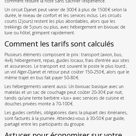
comment réduire la note sans sacrifier l’expérience.
Un circuit Djanet peut varier de 300 € à plus de 1500 € selon la
durée, le niveau de confort et les services inclus. Les circuits
courts (2 jours) restent les plus abordables, alors que les
trekkings de 5 jours ou plus, avec hébergement en bivouac de
luxe ou hôtel, grimpent rapidement.
Comment les tarifs sont calculés
Plusieurs éléments composent le prix : transport (avion, bus,
4x4), hébergement, repas, guides locaux, frais d’entrée aux sites
et assurances. Le transport est souvent le poste le plus lourd ;
un vol Alger‑Djanet et retour peut coûter 150‑250 €, alors que le
même trajet en bus fait payer 50‑80 €.
Les hébergements varient aussi. Un bivouac basique avec un
matelas et un sac de couchage peut coûter 20‑30 € par nuit,
tandis qu’une tente berbère « lux » avec services de cuisine et
douches privées monte à 70‑100 €.
Les guides certifiés, obligatoires dans la plupart des itinéraires,
sont facturés à la journée. Attendez‑vous à 30‑50 € par guide,
partagé entre les participants du groupe.
Astuces pour économiser sur votre