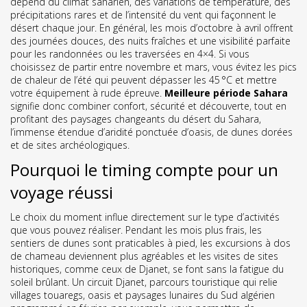
dépend du
climat saharien
,
des variations de température, des
précipitations rares et de l’intensité du vent qui façonnent le
désert chaque jour
. En général, les mois d’octobre à avril offrent
des journées douces, des nuits fraîches et une visibilité parfaite
pour les randonnées ou les traversées en 4×4. Si vous
choisissez de partir entre novembre et mars, vous évitez les pics
de chaleur de l’été qui peuvent dépasser les 45 °C et mettre
votre équipement à rude épreuve.
Meilleure période Sahara
signifie donc combiner confort, sécurité et découverte, tout en
profitant des paysages changeants du
désert du Sahara
,
l’immense étendue d’aridité ponctuée d’oasis, de dunes dorées
et de sites archéologiques
.
Pourquoi le timing compte pour un
voyage réussi
Le choix du moment influe directement sur le type d’activités
que vous pouvez réaliser. Pendant les mois plus frais, les
sentiers de dunes sont praticables à pied, les excursions à dos
de chameau deviennent plus agréables et les visites de sites
historiques, comme ceux de Djanet, se font sans la fatigue du
soleil brûlant. Un
circuit Djanet
,
parcours touristique qui relie
villages touaregs, oasis et paysages lunaires du Sud algérien