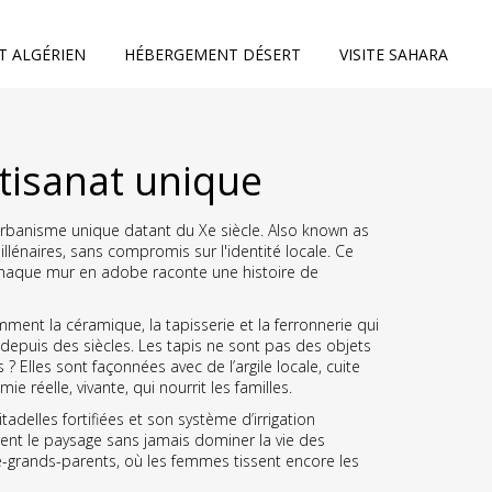
T ALGÉRIEN
HÉBERGEMENT DÉSERT
VISITE SAHARA
rtisanat unique
 urbanisme unique datant du Xe siècle
. Also known as
illénaires, sans compromis sur l'identité locale.
Ce
 chaque mur en adobe raconte une histoire de
ent la céramique, la tapisserie et la ferronnerie
qui
s depuis des siècles. Les tapis ne sont pas des objets
s ? Elles sont façonnées avec de l’argile locale, cuite
 réelle, vivante, qui nourrit les familles.
delles fortifiées et son système d’irrigation
inent le paysage sans jamais dominer la vie des
re-grands-parents, où les femmes tissent encore les