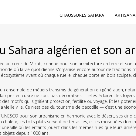
CHAUSSURES SAHARA
ARTISANA
du Sahara algérien et son a
située au cœur du M'zab, connue pour son architecture en terre et son
au monde où la vie quotidienne s'organise encore autour de traditions m
un écosystème vivant où chaque ruelle, chaque porte en bois sculpté,
un ensemble de métiers transmis de génération en génération, notamm
es lampes en cuivre ne sont pas décoratives — elles éclairent les foyer
 des motifs qui signifient protection, fertilité ou voyage. Et les poterie
vieille ville. Ce n’est pas du tourisme de pacotille — c’est une économie
l’UNESCO pour son urbanisme en harmonie avec le désert, ses cinq cita
 la chaleur, les toits plats servent de terrasses, et les mosquées dom
t une ville où les enfants jouent dans les mêmes rues que leurs arriè
 objets depuis 1000 ans.