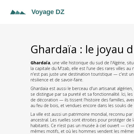
Ghardaïa : le joyau 
Ghardaïa
,
une ville historique du sud de l'Algérie, 
la capitale du M'zab
, elle est l'une des rares villes 
n'est pas juste une destination touristique — c'est 
résilience et de savoir-faire.
Ghardaïa est aussi le berceau d'un
artisanat algérien
,
se distingue par sa pureté et sa fonctionnalité. Ici, l
de décoration — ils tissent l'histoire des familles, avec
au feu de bois, et vendues encore dans les souks de la 
La ville est aussi un
patrimoine mondial
,
reconnu par 
ancestral
. Les ruelles sont étroites pour protéger de
habitants. Ce n’est pas un musée à ciel ouvert — c’es
mêmes motifs, et où les hommes vendent les mêmes