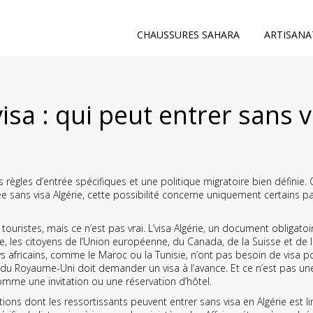
CHAUSSURES SAHARA
ARTISANA
isa : qui peut entrer sans v
 règles d’entrée spécifiques et une politique migratoire bien définie
.
e sans visa Algérie
, cette possibilité concerne uniquement certains pays
uristes, mais ce n’est pas vrai. L’
visa Algérie
,
un document obligatoir
le, les citoyens de l’Union européenne, du Canada, de la Suisse et de
 africains, comme le Maroc ou la Tunisie, n’ont pas besoin de visa pou
du Royaume-Uni doit demander un visa à l’avance. Et ce n’est pas une s
mme une invitation ou une réservation d’hôtel.
nations dont les ressortissants peuvent entrer sans visa en Algérie
est l