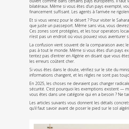
ouvert comme dans certains pays européens. Il faut véri
bilatéraux. Même si vous êtes d’un pays exempté, vou
financement suffisant. Les agents à l’arrivée ne rigol
Et si vous venez pour le désert ? Pour visiter le
Sahara
que juste un passeport. Même sans visa, vous devrez s
Ces zones sont protégées, et les tour operators loca
n’est pas un endroit où vous pouvez vous aventurer s
La confusion vient souvent de la comparaison avec le M
pas à tout le monde. Même si vous êtes d’un pays exem
tentez pas d’entrer en Algérie en disant que vous êtes
les erreurs coûtent cher.
Si vous êtes dans le doute, vérifiez sur le site du m
informations changent, et les règles ne sont pas toujo
En 2025, les choses ne devraient pas changer radicalem
sécurité. C’est pourquoi les exemptions existent — ma
vous êtes dans une catégorie qui en a besoin ? Ne t
Les articles suivants vous donnent les détails concret
qu’il faut savoir avant de poser le pied sur le sol alg