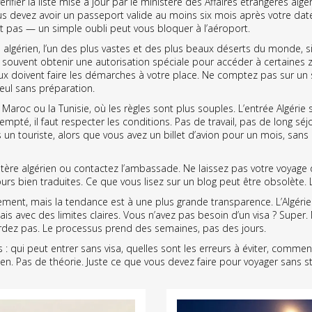
fier la liste mise à jour par le ministère des Affaires étrangères algér
s devez avoir un passeport valide au moins six mois après votre date
ent pas — un simple oubli peut vous bloquer à l’aéroport.
 algérien
,
l’un des plus vastes et des plus beaux déserts du monde, si
ouvent obtenir une autorisation spéciale pour accéder à certaines zo
ux doivent faire les démarches à votre place. Ne comptez pas sur un 
eul sans préparation.
aroc ou la Tunisie, où les règles sont plus souples. L’
entrée Algérie 
pté, il faut respecter les conditions. Pas de travail, pas de long séj
 un touriste, alors que vous avez un billet d’avion pour un mois, sans
inistère algérien ou contactez l’ambassade. Ne laissez pas votre voyag
urs bien traduites. Ce que vous lisez sur un blog peut être obsolète. Le
ent, mais la tendance est à une plus grande transparence. L’Algérie ve
is avec des limites claires. Vous n’avez pas besoin d’un visa ? Super
ardez pas. Le processus prend des semaines, pas des jours.
s : qui peut entrer sans visa, quelles sont les erreurs à éviter, comme
érien. Pas de théorie. Juste ce que vous devez faire pour voyager sans st