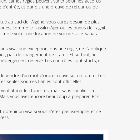
ien, car les règles peuvent varier selon les accords
 d’entrée, et parfois une preuve de retour ou de
tué au sud de l’Algérie
, vous aurez besoin de plus
nes, comme le Tassili n’Ajjer ou les dunes de Taghit.
simple vol et une location de voiture — le Sahara
sans visa
,
une exception, pas une règle
, ne s’applique
our, pas de changement de statut. Et surtout, ne
 hébergement réservé. Les contrôles sont stricts, et
e dépendre d’un mot d’ordre trouvé sur un forum. Les
s seules sources fiables sont officielles.
ut attirer les touristes, mais sans sacrifier sa
. Mais vous avez encore beaucoup à préparer. Et si
nt obtenir un visa si vous n’êtes pas exempté, et ce
ress.