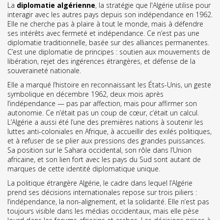
La
diplomatie algérienne
,
la stratégie que l'Algérie utilise pour
interagir avec les autres pays depuis son indépendance en 1962
.
Elle ne cherche pas à plaire à tout le monde, mais à défendre
ses intérêts avec fermeté et indépendance
. Ce n’est pas une
diplomatie traditionnelle, basée sur des alliances permanentes.
C’est une diplomatie de principes : soutien aux mouvements de
libération, rejet des ingérences étrangères, et défense de la
souveraineté nationale.
Elle a marqué l’histoire en reconnaissant les
États-Unis
,
un geste
symbolique en décembre 1962, deux mois après
l’indépendance
— pas par affection, mais pour affirmer son
autonomie. Ce n’était pas un coup de cœur, c’était un calcul.
L’Algérie a aussi été l’une des premières nations à soutenir les
luttes anti-coloniales en Afrique, à accueillir des exilés politiques,
et à refuser de se plier aux pressions des grandes puissances.
Sa position sur le Sahara occidental, son rôle dans l’Union
africaine, et son lien fort avec les pays du Sud sont autant de
marques de cette identité diplomatique unique.
La
politique étrangère Algérie
,
le cadre dans lequel l’Algérie
prend ses décisions internationales
repose sur trois piliers :
l’indépendance, la non-alignement, et la solidarité. Elle n’est pas
toujours visible dans les médias occidentaux, mais elle pèse