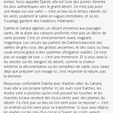
temps
. Aussi appelée
Djanet
, elle est l’une des portes d’entrée
les plus authentiques vers le grand désert
. Ce n’est pas juste
une étape sur une carte — c’est un lieu où le temps ralentit, où
les vents sculptent le sable en vagues immobiles, et où les
Touaregs gardent des traditions millénaires.
Dakhla
le Sahara algérien
,
un désert immense aux paysages
variés, de la dune aux canyons profonds
n’est pas un décor de
carte postale. C’est un environnement vivant, exigeant,
magnifique. Les circuits qui partent de Dakhla traversent des
vallées de grès rose, des grottes anciennes, et des oasis où l’eau
coule encore grâce à des systèmes d’irrigation oubliés. Ce n’est
pas un voyage de luxe — c’est une immersion. Et si vous avez lu
les articles sur les
dangers du désert
,
comme la chaleur
extrême, la désorientation ou les tempêtes de sable
, vous savez
déjà que préparer son voyage ici, c’est respecter la nature, pas
la dominer.
Beaucoup confondent Dakhla avec d’autres villes du Sahara,
mais elle a son propre rythme. Ici, les nuits sont fraîches, les
étoiles sont si proches qu’on croit pouvoir les toucher, et les
marchés locaux vendent des tissus teints avec des plantes du
désert. Ce n’est pas un lieu où l’on vient pour se reposer — c’est
un endroit où l’on vient pour se transformer. Si vous avez déjà lu
les guides sur les
prix d’un circuit à Djanet
,
les coûts varient