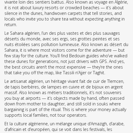
vivante loin des sentiers battus
. Also known as
voyage en Algérie
,
it is not about luxury resorts or crowded beaches — it’s about
silence in the dunes, handwoven carpets that tell stories, and
locals who invite you to share tea without expecting anything in
return.
Le
Sahara algérien
,
l’un des plus vastes et des plus sauvages
déserts du monde, avec ses ergs, ses grottes peintes et ses
nuits étoilées sans pollution lumineuse
. Also known as
désert du
Sahara
, it is where most visitors come for the adventure — but
few stay for the culture. You’ll find Bedouin guides who’ve walked
these dunes for generations, not just drivers with GPS. And yes,
the best circuits aren’t the most expensive — they’re the ones
that take you off the map, like Tassili n’Ajjer or Taghit.
Le
artisanat algérien
,
un héritage vivant fait de cuir de Tlemcen,
de tapis berbères, de lampes en cuivre et de bijoux en argent
massif
. Also known as
métiers traditionnels
, it’s not souvenirs
you buy at airports — it’s objects made by hand, often passed
down from mother to daughter, and still sold in souks where
bargaining is part of the ritual. This is where your money actually
supports local families, not tour operators.
Et la
culture algérienne
,
un mélange unique d’Amazigh, d’arabe,
d’africain et d’européen, qui se voit dans les festivals, les