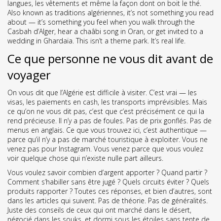
langues, les vêtements et même la façon dont on boit le thé
.
Also known as
traditions algériennes
, it’s not something you read
about — it’s something you feel when you walk through the
Casbah d’Alger, hear a chaâbi song in Oran, or get invited to a
wedding in Ghardaïa. This isn’t a theme park. It’s real life.
Ce que personne ne vous dit avant de
voyager
On vous dit que l’Algérie est difficile à visiter. C’est vrai — les
visas, les paiements en cash, les transports imprévisibles. Mais
ce qu’on ne vous dit pas, c’est que c’est précisément ce qui la
rend précieuse. Il n’y a pas de foules. Pas de prix gonflés. Pas de
menus en anglais. Ce que vous trouvez ici, c’est authentique —
parce qu’il n’y a pas de marché touristique à exploiter. Vous ne
venez pas pour Instagram. Vous venez parce que vous voulez
voir quelque chose qui n’existe nulle part ailleurs.
Vous voulez savoir combien d’argent apporter ? Quand partir ?
Comment s’habiller sans être jugé ? Quels circuits éviter ? Quels
produits rapporter ? Toutes ces réponses, et bien d’autres, sont
dans les articles qui suivent. Pas de théorie. Pas de généralités.
Juste des conseils de ceux qui ont marché dans le désert,
négocié dans les souks, et dormi sous les étoiles sans tente de