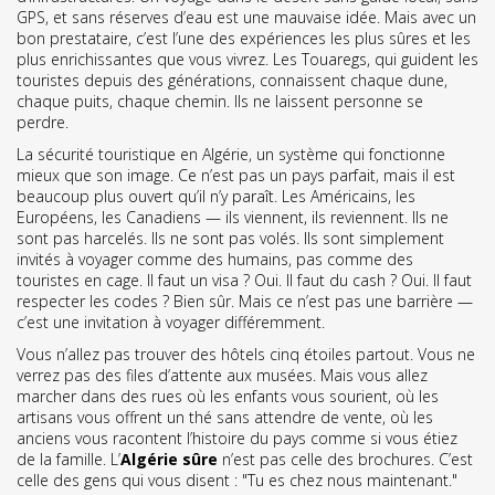
GPS, et sans réserves d’eau est une mauvaise idée. Mais avec un
bon prestataire, c’est l’une des expériences les plus sûres et les
plus enrichissantes que vous vivrez. Les Touaregs, qui guident les
touristes depuis des générations, connaissent chaque dune,
chaque puits, chaque chemin. Ils ne laissent personne se
perdre.
La
sécurité touristique en Algérie
,
un système qui fonctionne
mieux que son image
.
Ce n’est pas un pays parfait, mais il est
beaucoup plus ouvert qu’il n’y paraît. Les Américains, les
Européens, les Canadiens — ils viennent, ils reviennent. Ils ne
sont pas harcelés. Ils ne sont pas volés. Ils sont simplement
invités à voyager comme des humains, pas comme des
touristes en cage. Il faut un visa ? Oui. Il faut du cash ? Oui. Il faut
respecter les codes ? Bien sûr. Mais ce n’est pas une barrière —
c’est une invitation à voyager différemment.
Vous n’allez pas trouver des hôtels cinq étoiles partout. Vous ne
verrez pas des files d’attente aux musées. Mais vous allez
marcher dans des rues où les enfants vous sourient, où les
artisans vous offrent un thé sans attendre de vente, où les
anciens vous racontent l’histoire du pays comme si vous étiez
de la famille. L’
Algérie sûre
n’est pas celle des brochures. C’est
celle des gens qui vous disent : "Tu es chez nous maintenant."