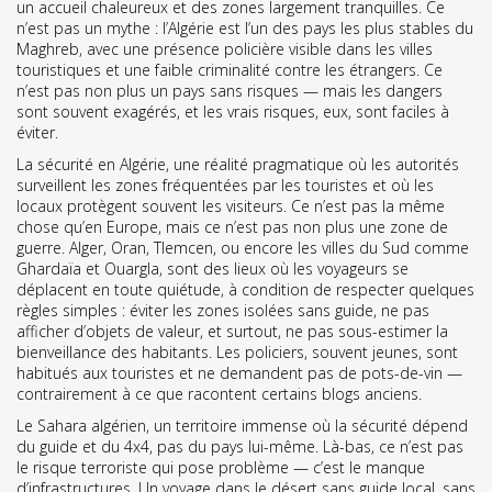
un accueil chaleureux et des zones largement tranquilles
.
Ce
n’est pas un mythe : l’Algérie est l’un des pays les plus stables du
Maghreb, avec une présence policière visible dans les villes
touristiques et une faible criminalité contre les étrangers. Ce
n’est pas non plus un pays sans risques — mais les dangers
sont souvent exagérés, et les vrais risques, eux, sont faciles à
éviter.
La
sécurité en Algérie
,
une réalité pragmatique où les autorités
surveillent les zones fréquentées par les touristes et où les
locaux protègent souvent les visiteurs
.
Ce n’est pas la même
chose qu’en Europe, mais ce n’est pas non plus une zone de
guerre. Alger, Oran, Tlemcen, ou encore les villes du Sud comme
Ghardaïa et Ouargla, sont des lieux où les voyageurs se
déplacent en toute quiétude, à condition de respecter quelques
règles simples : éviter les zones isolées sans guide, ne pas
afficher d’objets de valeur, et surtout, ne pas sous-estimer la
bienveillance des habitants. Les policiers, souvent jeunes, sont
habitués aux touristes et ne demandent pas de pots-de-vin —
contrairement à ce que racontent certains blogs anciens.
Le
Sahara algérien
,
un territoire immense où la sécurité dépend
du guide et du 4x4, pas du pays lui-même
.
Là-bas, ce n’est pas
le risque terroriste qui pose problème — c’est le manque
d’infrastructures. Un voyage dans le désert sans guide local, sans